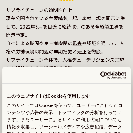
サプライチェーンの透明性向上

現在公開されている主要縫製工場、素材工場の開示に併
せて、2022年3月を目途に継続取引のある全縫製工場を
開示予定。

自社による訪問や第三者機関の監査や認証を通して、人
権や労働環境の問題の早期把握と是正を徹底。

サプライチェーン全体で、人権デューデリジェンス実施
人権デューデリジェンスとは？

企業活動における人権への負の影響を調査・評価し、そ
このウェブサイトはCookieを使用します
このサイトではCookieを使って、ユーザーに合わせたコ
ンテンツや広告の表示、トラフィックの分析を行ってい
ます。またユーザーによるサイトの利用状況についても
倫理的かつ責任ある方法による原材料の調達

情報を収集し、ソーシャルメディアや広告配信、データ