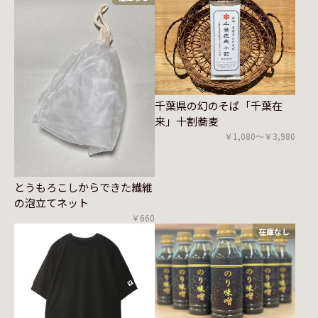
千葉県の幻のそば「千葉在
来」十割蕎麦
￥1,080〜￥3,980
とうもろこしからできた繊維
の泡立てネット
￥660
在庫なし