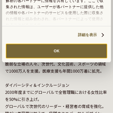
植物系素材、動物系素材それぞれに調達方針を定め、倫
解析の各パートナーに情報を共有しています。ここで収
理的かつ責任ある方法による原材料の調達を推進。

集された情報は、ユーザーが各パートナーに提供した他
の情報や各パートナーのサービスを使用した際に収集さ
れた情報と組み合わされ、各パートナーによって使用さ
社会貢献のグローバル推進

れることがあります。
ファーストリテーリングとパートナシップを結んでいる
財団とともに、服の事業を通じた社会貢献活動をグロー
詳細を表示
バル規模でさらに拡大。

2025年度までに100億円規模で社会貢献活動に投資。グ
OK
ローバル全店舗で地域貢献活動を実施、難民や社会的に
脆弱な立場の人々、次世代、文化芸術、スポーツの領域
で1000万人を支援。医療支援も年間1000万着に拡充。

ダイバーシティ＆インクルージョン

2030年度までにグローバルで全管理職における女性比率
を50%に引き上げ。

グローバルで次世代のリーダー・経営者の育成を強化。
