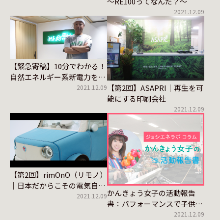
～RE100ってなんだ？～
2021.12.09
【緊急寄稿】10分でわかる！
自然エネルギー系新電力を選
【第2回】ASAPRI｜再生を可
ぶ前に確認したい、７つのポ
2021.12.09
能にする印刷会社
イント
2021.12.09
【第2回】rimOnO（リモノ）
｜日本だからこその電気自動
かんきょう女子の活動報告
車
2021.12.09
書：パフォーマンスで子供た
ちへエコ伝えたい
2021.12.09