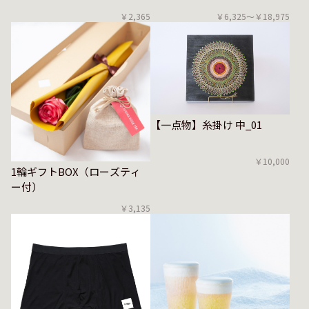
￥2,365
￥6,325〜￥18,975
【一点物】糸掛け 中_01
￥10,000
1輪ギフトBOX（ローズティ
ー付）
￥3,135