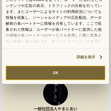
【商品詳細】

ンテンツや広告の表示、トラフィックの分析を行ってい
サイズ：16㎝×21㎝

ます。またユーザーによるサイトの利用状況についても
材質：木、糸

情報を収集し、ソーシャルメディアや広告配信、データ
生産地：茨城県ひたちなか市

解析の各パートナーに情報を共有しています。ここで収
作者：星 佳佑さん（やまとあい利用者）

集された情報は、ユーザーが各パートナーに提供した他
の情報や各パートナーのサービスを使用した際に収集さ
【ご購入前のご注意】

れた情報と組み合わされ、各パートナーによって使用さ
※すべて一点物のため、再販はございません。

れることがあります。
※手作業による制作のため、写真と若干の差異がございま
す。
詳細を表示
OK
shop info
一般社団法人やまとあい