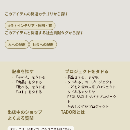
このアイテムの関連カテゴリから探す
住 / インテリア・照明・花
このアイテムと関連する社会貢献タグから探す
人への配慮
社会への配慮
記事を探す
プロジェクトをタドる
「
あの人
」をタドる
長生きする、まな板
「
商品
」をタドる
タドれるチョコプロジェクト
「
比べる
」をタドる
こどもと森の未来プロジェクト
「
コト
」をタドる
タドれるカシミヤ
EZOUSAGI ミツバチプロジェク
ト
たのしく竹林プロジェクト
出店中のショップ
TADORiとは
よくある質問
タドってほしいモノゴトのリクエストはこちら