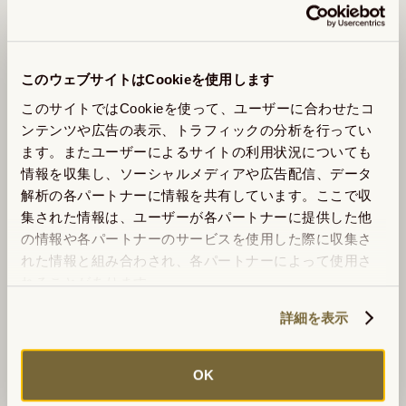
商品のおすすめの飲み方
ティーバッグ1袋をポットに入れ、冷水を300㏄程度注い
このウェブサイトはCookieを使用します
でください。

このサイトではCookieを使って、ユーザーに合わせたコ
約30分待つだけで、透き通る琥珀色と繊細な香ばしさを
ンテンツや広告の表示、トラフィックの分析を行ってい
持つ、まろやかな水出しほうじ茶がお楽しみいただけま
ます。またユーザーによるサイトの利用状況についても
す。抽出後は、適度にかき混ぜてからお召し上がりくださ
情報を収集し、ソーシャルメディアや広告配信、データ
い。

解析の各パートナーに情報を共有しています。ここで収
冷蔵庫でキリリと冷やすと、そのおいしさが一層際立ちま
集された情報は、ユーザーが各パートナーに提供した他
す。たっぷりとゴクゴク飲みたい時にぴったりの、やさし
の情報や各パートナーのサービスを使用した際に収集さ
い味わいをご堪能ください。

れた情報と組み合わされ、各パートナーによって使用さ
れることがあります。
詳細を表示
【商品詳細】

賞味期限： 製造から8ヶ月

OK
保存方法： 高温多湿を避け、移り香にご注意ください。
