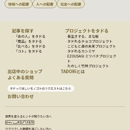
地域への配慮
人への配慮
社会への配慮
記事を探す
プロジェクトをタドる
「
あの人
」をタドる
長生きする、まな板
「
商品
」をタドる
タドれるチョコプロジェクト
「
比べる
」をタドる
こどもと森の未来プロジェクト
「
コト
」をタドる
タドれるカシミヤ
EZOUSAGI ミツバチプロジェク
ト
たのしく竹林プロジェクト
出店中のショップ
TADORiとは
よくある質問
タドってほしいモノゴトのリクエストはこちら
お問い合わせ
世界を変えるヒントが知りたい方へ
ワクワクした時間を過ごしたい方へ