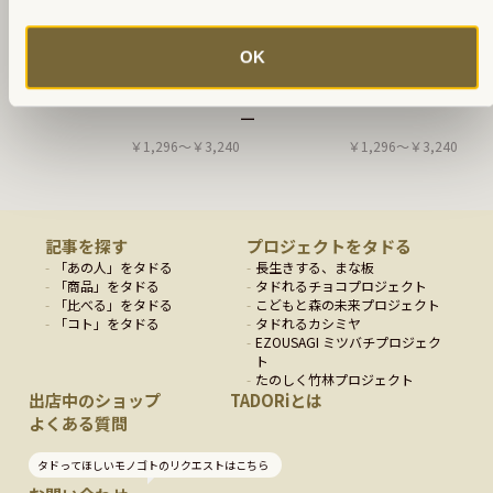
OK
ブルーベリービネガー
ピンクのブルーベリービネガ
ー
￥1,296〜￥3,240
￥1,296〜￥3,240
記事を探す
プロジェクトをタドる
「
あの人
」をタドる
長生きする、まな板
「
商品
」をタドる
タドれるチョコプロジェクト
「
比べる
」をタドる
こどもと森の未来プロジェクト
「
コト
」をタドる
タドれるカシミヤ
EZOUSAGI ミツバチプロジェク
ト
たのしく竹林プロジェクト
出店中のショップ
TADORiとは
よくある質問
タドってほしいモノゴトのリクエストはこちら