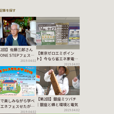
記事を探す
2回】佐藤三郎さん
【東京ゼロエミポイン
ONE STEPフェステ
ト】今なら省エネ家電へ
バル」
2019.04.02
の買い換えがお得！
2019.04.02
【第2回】銀座ミツバチ
族で楽しみながら学べ
｜銀座と蜂と環境と電気
「エネフェスせたがや
2019.04.02
15」参加レポ
2019.04.02