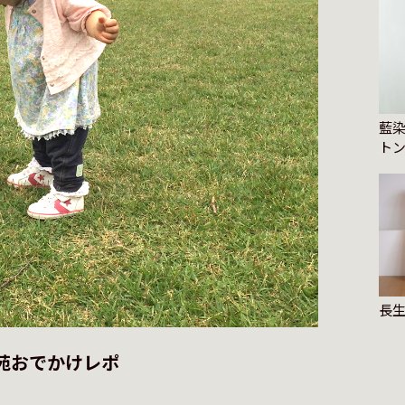
藍
ト
長
苑おでかけレポ