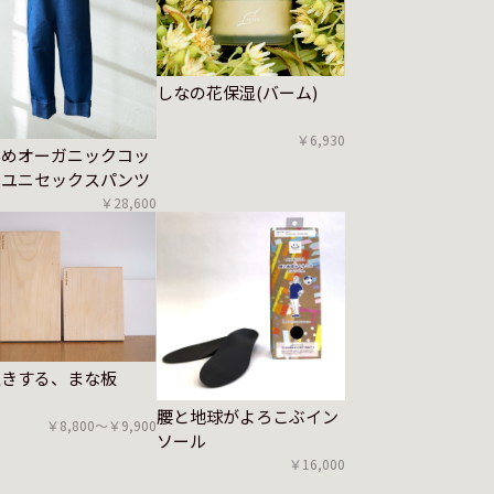
しなの花保湿(バーム)
￥6,930
染めオーガニックコッ
ンユニセックスパンツ
￥28,600
生きする、まな板
腰と地球がよろこぶイン
￥8,800〜￥9,900
ソール
￥16,000