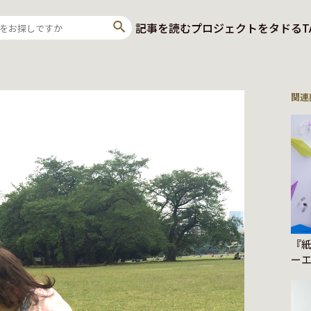
記事を読む
プロジェクトをタドる
T
関連
『
ー
ジェ