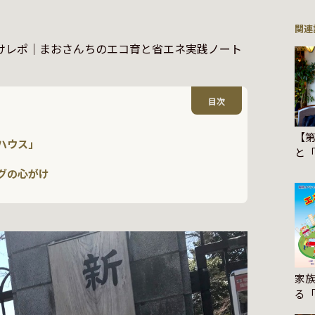
関連
目次
【第
ハウス」
と「
ィ
グの心がけ
家
る
20