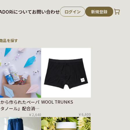
ADORiについて
お問い合わせ
ログイン
新規登録
商品を探す
WOOL TRUNKS
紙から作られたペーパ
エタノール』配合消毒
ル 30ml 3本セット
￥6,600
￥2,640