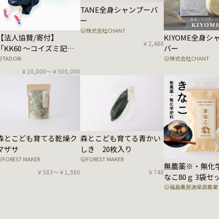
TANE全身シャンプーバ
ー
株式会社CHANT
【法人協賛/寄付】
KIYOME全身シ
￥2,480
「KK60 ～コイズミ記念
バー
館～ KYOKO KOIZUMI
TADORi
株式会社CHANT
TOUR 2026」 明日の森
￥10,000〜￥500,000
プロジェクト
森とこども育てる青かい
森とこども育てる乾燥ク
しき 20枚入り
マザサ
FOREST MAKER
FOREST MAKER
無農薬※・無化
￥748
￥583〜￥1,980
なこ80ｇ 3袋セ
福島農民連産直農業