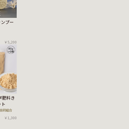
ャンプー
￥5,200
学肥料き
ット
協同組合
￥1,300