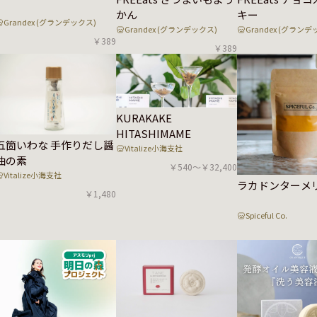
かん
キー
Grandex (グランデックス)
Grandex (グランデックス)
Grandex (グランデ
￥389
￥389
KURAKAKE
HITASHIMAME
五箇いわな 手作りだし醤
Vitalize小海支社
油の素
￥540〜￥32,400
Vitalize小海支社
ラカドンターメ
￥1,480
Spiceful Co.