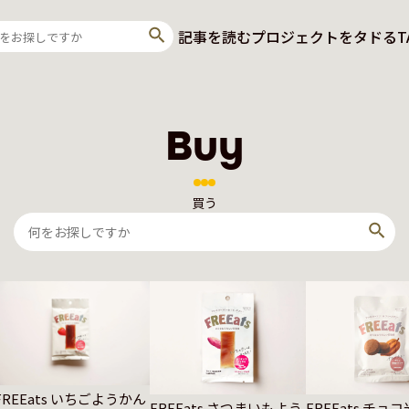
記事を読む
プロジェクトをタドる
T
Buy
買う
FREEats いちごようかん
FREEats さつまいもよう
FREEats チョ