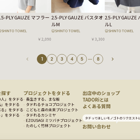
2.5-PLY GAUZE マフラー
2.5-PLY GAUZE バスタオ
2.5-PLY GAUZ
ルM
ルL
SHINTO TOWEL
SHINTO TOWEL
SHINTO TOWEL
￥2,090
￥3,300
...
1
2
3
4
5
8
を探す
プロジェクトをタドる
出店中のショップ
の人
」をタドる
長生きする、まな板
TADORiとは
品
」をタドる
タドれるチョコプロジェクト
よくある質問
べる
」をタドる
こどもと森の未来プロジェクト
ト
」をタドる
タドれるカシミヤ
タドってほしいモノゴトのリクエスト
EZOUSAGI ミツバチプロジェクト
たのしく竹林プロジェクト
お問い合わせ