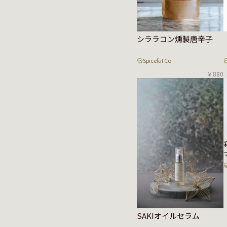
シララコン燻製唐辛子
Spiceful Co.
￥880
SAKIオイルセラム