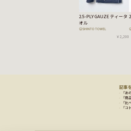
2.5-PLY GAUZE ティータ
オル
SHINTO TOWEL
￥2,200
記事
「
あ
「
商
「
比
「
コ