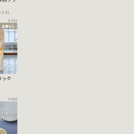
ックス)
￥421
在庫なし
リック
￥880