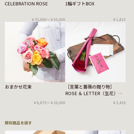
CELEBRATION ROSE
1輪ギフトBOX
￥33,000〜￥55,000
￥1,815
おまかせ花束
［言葉と薔薇の贈り物］
ROSE ＆ LETTER（生花）赤
バラ
￥6,875〜￥20,000
￥3,410
類似商品を探す