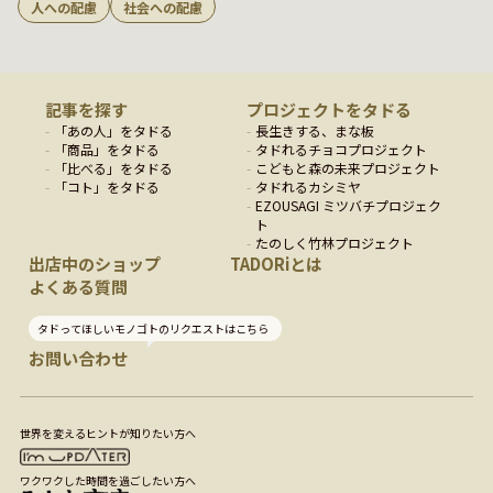
人への配慮
社会への配慮
記事を探す
プロジェクトをタドる
「
あの人
」をタドる
長生きする、まな板
「
商品
」をタドる
タドれるチョコプロジェクト
「
比べる
」をタドる
こどもと森の未来プロジェクト
「
コト
」をタドる
タドれるカシミヤ
EZOUSAGI ミツバチプロジェク
ト
たのしく竹林プロジェクト
出店中のショップ
TADORiとは
よくある質問
タドってほしいモノゴトのリクエストはこちら
お問い合わせ
世界を変えるヒントが知りたい方へ
ワクワクした時間を過ごしたい方へ