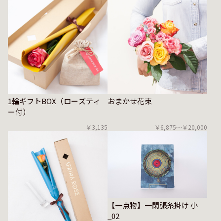
1輪ギフトBOX（ローズティ
おまかせ花束
ー付）
￥3,135
￥6,875〜￥20,000
【一点物】一閑張糸掛け 小
_02