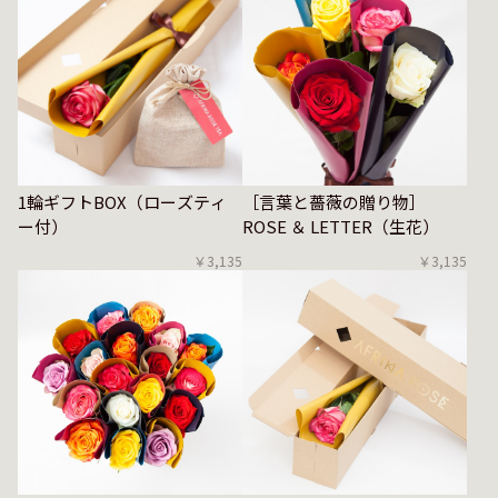
1輪ギフトBOX（ローズティ
［言葉と薔薇の贈り物］
ー付）
ROSE ＆ LETTER（生花）
￥3,135
￥3,135