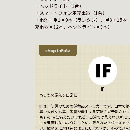
・ヘッドライト（1台）

・スマートフォン用充電器（1台）

・電池：単1×9本（ランタン）、単3×15本
shop info
IF
もしもの備えを日常に 

IF は、防災のための備蓄品ストッカーです。日本で
率で大きな地震、災害が発生する可能性が予測されて
も」の 時に備えたいけれど、日常では見えない所に
アを邪魔しないようにしたい。限られたスペースでも
い。壁や床に溶け込むように馴染むIFは、その想い