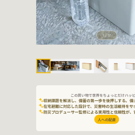
1
/
17
この買い物で世界をちょっとだけハッ
収納課題を解消し、備蓄の第一歩を後押しする。備
在宅避難に対応した設計で、災害時の生活維持をサ
防災プロデューサー監修による実用性と信頼性が、
人への配慮