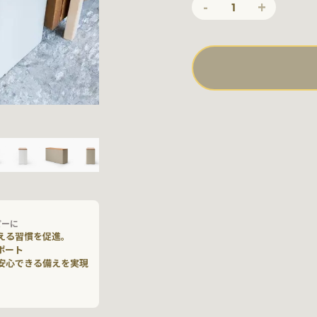
-
+
1
ピーに
える習慣を促進。
ポート
安心できる備えを実現