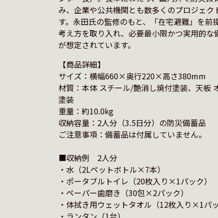
み、企業や公共機関とも数多くのプロジェク
す。永田氏の監修のもと、「在宅避難」を前
考え方を取り入れ、必要最小限かつ実用的な
【商品詳細】

サイズ：横幅660×奥行220×高さ380mm

材質：本体 スチール/艶消し焼付塗装、天板 
塗装

重量：約10.0kg

収納容量：2人分（3.5日分）の防災備蓄品

ご注意事項：備蓄品は付属していません。

■収納例　2人分　

・水（2Lペットボトル×7本）

・ポータブルトイレ（20枚入り×1パック）

・ペーパー歯磨き（30包×2パック）

・体拭き用ウェットタオル（12枚入り×1パッ
・ランタン（1台）
