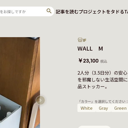
記事を読む
プロジェクトをタドる
T
IF
WALL M
￥23,100
税込
2人分（3.5日分）の
を邪魔しない生活空間に
品ストッカー。　
「カラー」を選択してください
White
Gray
Green