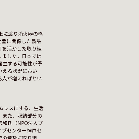
上に渡り消火器の格
火器に関係した製品
口を活かした取り組
しました。日本では
発生する可能性が予
いえる状況におい
る人が増えればとい
、
をシームレスにする、生活
。また、収納部分の
和氏（NPO法人プ
ィブセンター神戸セ
育の普及に取り組