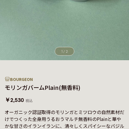
1
/
2
BOURGEON
モリンガバームPlain(無香料)
￥2,530
税込
オーガニック認証取得のモリンガとミツロウの自然素材だ
けでつくった全身用うるおうマルチ無香料のPlainと華や
かな甘さのイランイランに、清々しくスパイシーなバジル