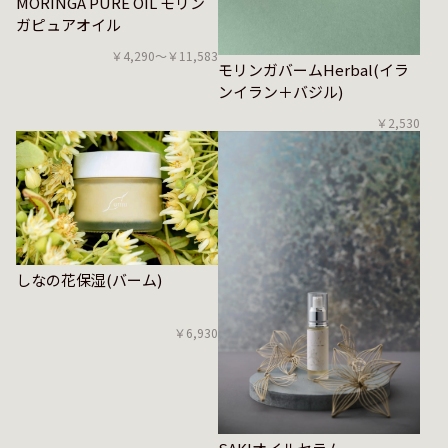
MORINGA PURE OIL モリン
ガピュアオイル
￥4,290〜￥11,583
モリンガバームHerbal(イラ
ンイラン＋バジル)
￥2,530
しなの花保湿(バーム)
￥6,930