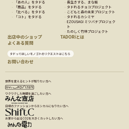
「
あの人
」をタドる
長生きする、まな板
「
商品
」をタドる
タドれるチョコプロジェクト
「
比べる
」をタドる
こどもと森の未来プロジェクト
「
コト
」をタドる
タドれるカシミヤ
EZOUSAGI ミツバチプロジェク
ト
たのしく竹林プロジェクト
出店中のショップ
TADORiとは
よくある質問
タドってほしいモノゴトのリクエストはこちら
お問い合わせ
世界を変えるヒントが知りたい方へ
ワクワクした時間を過ごしたい方へ
日頃のファッションからエシカルになりたい方へ
お家から出るCO2を大きくカットしたい方へ