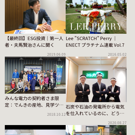
【最終回】ESG投資｜第一人
Lee ”SCRATCH” Perry ｜
者・夫馬賢治さんに聞く
ENECT プラチナム連載 Vol.7
2019.06.09
2016.05.02
みんな電力の契約者さま限
定：でんきの産地、見学ツア
石炭や石油の発電所から電気
ーレポート
を仕入れているのに、どうし
2018.10.12
てお金を払えば自然エネルギ
2020.08.27
ー100%になるの？