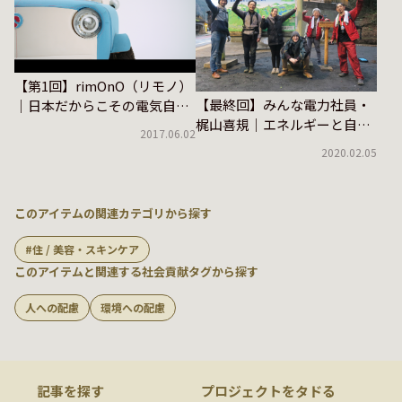
【第1回】rimOnO（リモノ）
【最終回】みんな電力社員・
｜日本だからこその電気自動
梶山喜規｜エネルギーと自
車
2017.06.02
由、平等、博愛？
2020.02.05
このアイテムの関連カテゴリから探す
住 / 美容・スキンケア
このアイテムと関連する社会貢献タグから探す
人への配慮
環境への配慮
記事を探す
プロジェクトをタドる