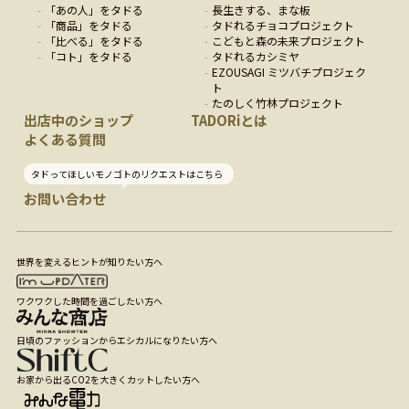
「
あの人
」をタドる
長生きする、まな板
「
商品
」をタドる
タドれるチョコプロジェクト
「
比べる
」をタドる
こどもと森の未来プロジェクト
「
コト
」をタドる
タドれるカシミヤ
EZOUSAGI ミツバチプロジェク
ト
たのしく竹林プロジェクト
出店中のショップ
TADORiとは
よくある質問
タドってほしいモノゴトのリクエストはこちら
お問い合わせ
世界を変えるヒントが知りたい方へ
ワクワクした時間を過ごしたい方へ
日頃のファッションからエシカルになりたい方へ
お家から出るCO2を大きくカットしたい方へ