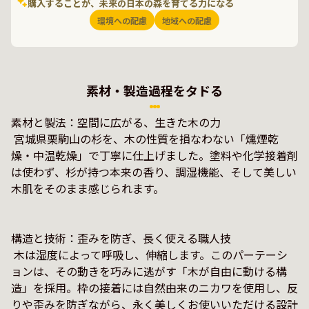
購入することが、未来の日本の森を育てる力になる
環境への配慮
地域への配慮
素材・製造過程をタドる
素材と製法：空間に広がる、生きた木の力

 宮城県栗駒山の杉を、木の性質を損なわない「燻煙乾
燥・中温乾燥」で丁寧に仕上げました。塗料や化学接着剤
は使わず、杉が持つ本来の香り、調湿機能、そして美しい
木肌をそのまま感じられます。

構造と技術：歪みを防ぎ、長く使える職人技

 木は湿度によって呼吸し、伸縮します。このパーテーシ
ョンは、その動きを巧みに逃がす「木が自由に動ける構
造」を採用。枠の接着には自然由来のニカワを使用し、反
りや歪みを防ぎながら、永く美しくお使いいただける設計