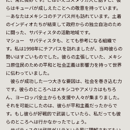
らはキューバが成しえたことへの敬意を持っています。

—あなたはメキシコのチアパス州も訪れています。土着
のインディオたちが結束して政府からの独立自治のため
に闘った、サパティスタの活動地域です。

マシュー　サパティスタも、とても参考になる組織で
す。私は1998年にチアパスを訪れましたが、当時彼らの
勢いはすごいものでした。彼らの主張していた、メキシ
コ原住民のための平和と社会正義は影響力を持って世界
に伝わっていました。

　彼らが成功した一つ大きな要因は、社会を巻き込む力
です。彼らのところへはメキシコやアメリカはもちろ
ん、ヨーロッパ全土からも支援や人々が集まりました。
それを可能にしたのは、彼らが平和主義だったからで
す。もし彼らが好戦的で武装していたら、私だっても彼
らのところへは行かなかったでしょう。

　サパティスタは武装ゲリラという風に理解されてもい