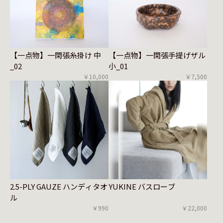
【一点物】一閑張糸掛け 中
【一点物】一閑張手提げザル
_02
小_01
￥10,000
￥7,500
2.5-PLY GAUZE ハンディタオ
YUKINE バスローブ
ル
￥990
￥22,000