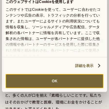
このウェブサイトはCookieを使用します
の合意を覆しうるあらゆるものに反対していた事実でし
このサイトではCookieを使って、ユーザーに合わせたコ
た。

ンテンツや広告の表示、トラフィックの分析を行ってい
　アメリカの学生を対象に同じような調査もしました
ます。またユーザーによるサイトの利用状況についても
が、アメリカは巨大な軍隊があることが社会の前提にな
情報を収集し、ソーシャルメディアや広告配信、データ
解析の各パートナーに情報を共有しています。ここで収
っており、暴力や非暴力というテーマに対してまったく
集された情報は、ユーザーが各パートナーに提供した他
違う立場が見受けられます。2国間の比較だけで語れるこ
の情報や各パートナーのサービスを使用した際に収集さ
とではありませんが、国のリーダーや教育が非武装、非
れた情報と組み合わされ、各パートナーによって使用さ
暴力を祝い、奨励する社会で育つことで、人間はまった
れることがあります。
く違うアイディアを持つようになるのです。

詳細を表示
　私はコスタリカで何度も、ランダムに道端の人々たち
にインタビューをしてきました。「軍隊を持たないとい
うことについて、どう思いますか？私はアメリカから来
OK
て、それはどうにも想像し難い状況です」と問いかける
と、多くの人が口を揃え「素晴らしいことです。私たち
はそのおかげで教育と医療、環境にお金をかけることが
できます」と答えてくれました。
