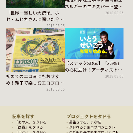
ネルギーのエキスパート登
「世界一貧しい大統領」ホ
場！！環境コンサルタント梅
2018.08.05
セ・ムヒカさんに聞いた今、
原由美子さん
世界、福島とエネルギー｜
2018.08.05
Vol.3
【スナックSDGs】「3.5％」
の心に届け！アーティスト電
力
初めてのエコ育にもおすす
2018.08.05
め！親子で楽しむエコプロ
2017レポ♪
2018.08.05
記事を探す
プロジェクトをタドる
「
あの人
」をタドる
長生きする、まな板
「
商品
」をタドる
タドれるチョコプロジェクト
「
比べる
」をタドる
こどもと森の未来プロジェクト