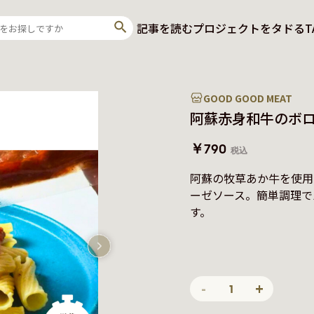
記事を読む
プロジェクトをタドる
T
GOOD GOOD MEAT
阿蘇赤身和牛のボ
￥790
税込
阿蘇の牧草あか牛を使用
ーゼソース。簡単調理で
す。
-
+
1