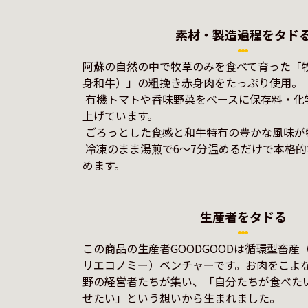
素材・製造過程をタド
阿蘇の自然の中で牧草のみを食べて育った「
身和牛）」の粗挽き赤身肉をたっぷり使用。

 有機トマトや香味野菜をベースに保存料・化学調味料無添加で仕
上げています。

 ごろっとした食感と和牛特有の豊かな風味が特徴。

 冷凍のまま湯煎で6〜7分温めるだけで本格的な味を簡単に楽し
めます。
生産者をタドる
この商品の生産者GOODGOODは循環型畜産
リエコノミー）ベンチャーです。お肉をこよ
野の経営者たちが集い、「自分たちが食べた
せたい」という想いから生まれました。
