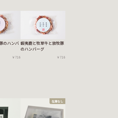
豚のハンバ
蝦夷鹿と牧草牛と放牧豚
のハンバーグ
￥716
￥716
在庫なし