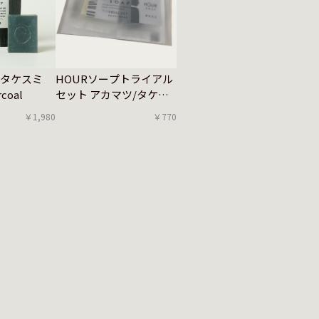
プ タケスミ
HOURソープトライアル
coal
セット アカマツ/タケス
ミ
￥1,980
￥770