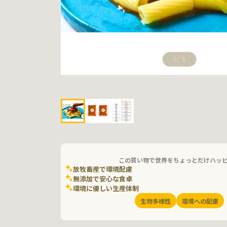
1
/
3
この買い物で世界をちょっとだけハッ
放牧畜産で環境配慮
無添加で安心な食卓
環境に優しい生産体制
生物多様性
環境への配慮