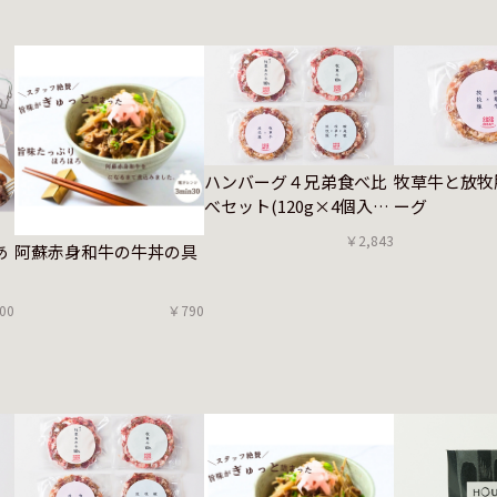
ハンバーグ４兄弟食べ比
牧草牛と放牧
べセット(120g×4個入
ーグ
り)
￥2,843
あ
阿蘇赤身和牛の牛丼の具
00
￥790