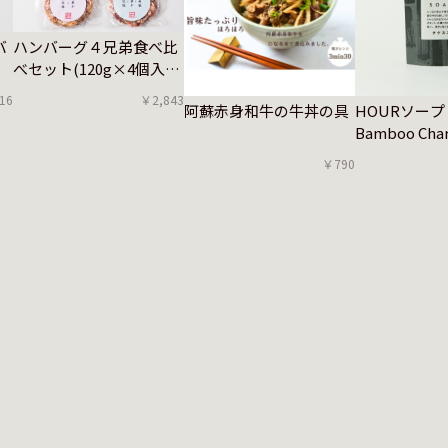
バ
ハンバーグ４兄弟食べ比
べセット(120g×4個入
り)
16
￥2,843
阿蘇赤身和牛の牛丼の具
HOURソー
Bamboo Char
￥790