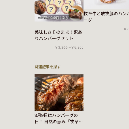
牧草牛と放牧豚のハン
ーグ
￥7
美味しさそのまま！訳あ
りハンバーグセット
￥3,300〜￥6,300
関連記事を探す
8月9日はハンバーグの
日！ 自然の恵み「牧草牛
ハンバーグ」で贅沢なひ