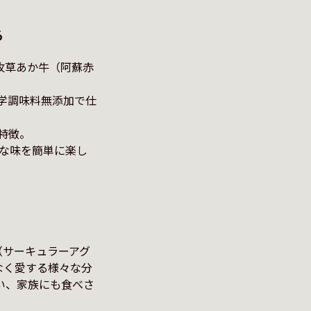
る
牧草あか牛（阿蘇赤
（サーキュラーアグ
なく愛する様々な分
い、家族にも食べさ