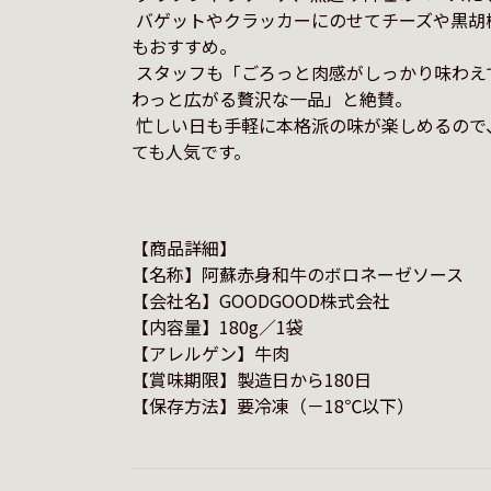
 バゲットやクラッカーにのせてチーズや黒胡椒を添えたおつまみ
もおすすめ。

 スタッフも「ごろっと肉感がしっかり味わえて、和牛の香りがふ
わっと広がる贅沢な一品」と絶賛。

 忙しい日も手軽に本格派の味が楽しめるので、冷凍ストックとし
【商品詳細】

【名称】阿蘇赤身和牛のボロネーゼソース

【会社名】GOODGOOD株式会社

【内容量】180g／1袋

【アレルゲン】牛肉

【賞味期限】製造日から180日

【保存方法】要冷凍（－18℃以下）