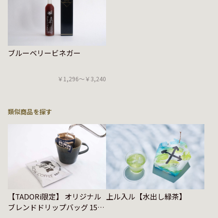
ブルーベリービネガー
￥1,296〜￥3,240
類似商品を探す
上ル入ル【水出し緑茶】
【TADORi限定】 オリジナル
ブレンドドリップバッグ 15袋
入