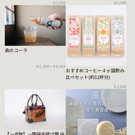
￥1,500
￥3,500
森のコーラ
￥1,200〜￥6,000
おすすめコーヒー４ヶ国飲み
比べセット(約12杯分)
￥1,800
【一点物】一閑張手提げ籠 中