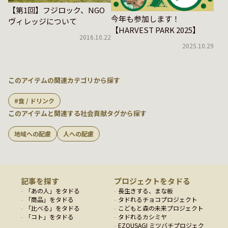
【第1回】フジロック、NGO
今年も参加します！
ヴィレッジについて
【HARVEST PARK 2025】
2016.10.22
2025.10.29
このアイテムの関連カテゴリから探す
食 / ドリンク
このアイテムと関連する社会貢献タグから探す
地域への配慮
人への配慮
記事を探す
プロジェクトをタドる
「
あの人
」をタドる
長生きする、まな板
「
商品
」をタドる
タドれるチョコプロジェクト
「
比べる
」をタドる
こどもと森の未来プロジェクト
「
コト
」をタドる
タドれるカシミヤ
EZOUSAGI ミツバチプロジェク