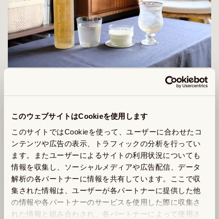
商品詳細

このウェブサイトはCookieを使用します
【名称】清涼飲料水（5倍希釈用）

【会社名】株式会社SUNファーム

このサイトではCookieを使って、ユーザーに合わせたコ
【内容量】120ml、500ml

ンテンツや広告の表示、トラフィックの分析を行ってい
【アレルゲン】りんご

ます。またユーザーによるサイトの利用状況についても
【賞味期限】製造日から1年

情報を収集し、ソーシャルメディアや広告配信、データ
【保存方法】常温

解析の各パートナーに情報を共有しています。ここで収
【お取り扱い方法】直射日光と高温多湿を避けて保存して
集された情報は、ユーザーが各パートナーに提供した他
ください。

の情報や各パートナーのサービスを使用した際に収集さ
※送料についてはご注文内容詳細画面で確認できます。
れた情報と組み合わされ、各パートナーによって使用さ