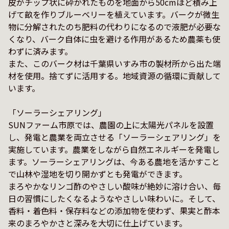
皮がチップ状に砕かれたものを地面から50cmほど積み上
げて畝を作りブルーベリーを植えています。バークが微生
物に分解されたのち肥料の代わりになるので液肥が必要な
くなり、バーク自体に虫を避ける作用があるため農薬も使
わずに済みます。

また、このバーク材は千葉県いすみ市の製材所から出た端
材を使用。捨てずに活用する。地域資源の循環に貢献して
います。

「ソーラーシェアリング」

SUNファーム市原では、農園の上に太陽光パネルを設置
し、発電と農業を両立させる「ソーラーシェアリング」を
実施しています。農業をしながら自然エネルギーを発電し
ます。ソーラーシェアリングは、今ある農地を活かすこと
で山林や湿地を切り開かずとも発電ができます。

まろやかなリンゴ酢のやさしい酸味が絶妙に溶け合い、毎
日の習慣にしたくなるようなやさしい味わいに。そして、
香料・着色料・保存料などの添加物を使わず、果実と酢本
来のまろやかさと深みを大切に仕上げています。