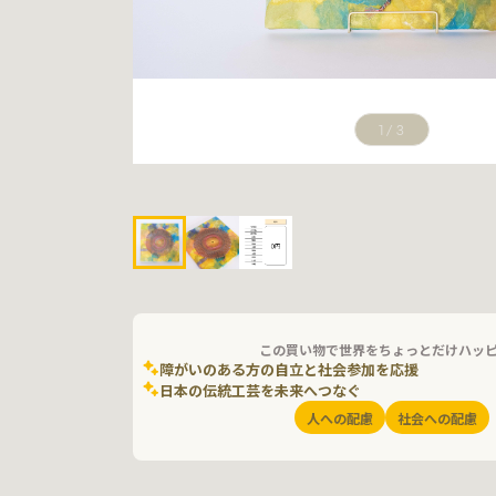
1
/
3
この買い物で世界をちょっとだけハッ
障がいのある方の自立と社会参加を応援
日本の伝統工芸を未来へつなぐ
人への配慮
社会への配慮