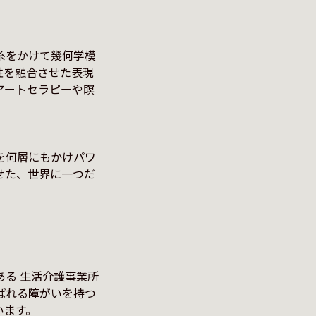
糸をかけて幾何学模
性を融合させた表現
アートセラピーや瞑
を何層にもかけパワ
せた、世界に一つだ
る 生活介護事業所
ばれる障がいを持つ
います。