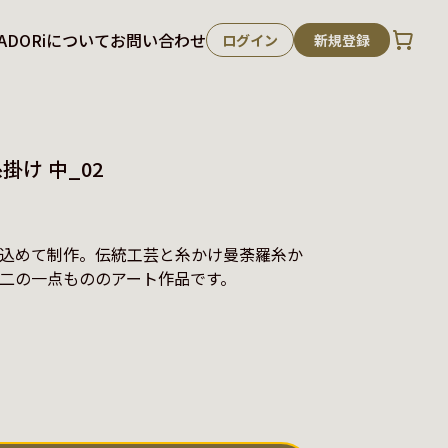
ADORiについて
お問い合わせ
ログイン
新規登録
け 中_02
込めて制作。伝統工芸と糸かけ曼荼羅糸か
二の一点もののアート作品です。