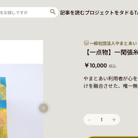
記事を読む
プロジェクトをタドる
T
一般社団法人やまとあい
【一点物】一閑張糸掛
￥10,000
税込
やまとあい利用者が心を
けを融合させた、唯一無
-
+
1