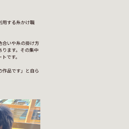
利用する糸かけ職
色合いや糸の掛け方
あります。その集中
トです。

の作品です」と自ら

