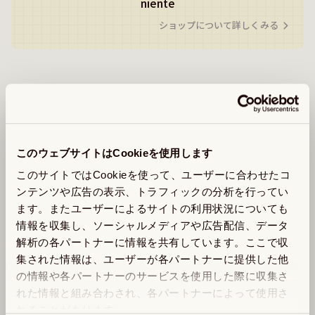
niente
ショップについて詳しくみる
同じショップの商品を探す
このウェブサイトはCookieを使用します
このサイトではCookieを使って、ユーザーに合わせたコ
ンテンツや広告の表示、トラフィックの分析を行ってい
ます。またユーザーによるサイトの利用状況についても
情報を収集し、ソーシャルメディアや広告配信、データ
解析の各パートナーに情報を共有しています。ここで収
GOKUJO はだがけ
集された情報は、ユーザーが各パートナーに提供した他
の情報や各パートナーのサービスを使用した際に収集さ
￥5,500
れた情報と組み合わされ、各パートナーによって使用さ
ベースボールキャップ No.3
れることがあります。