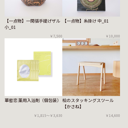
【一点物】一閑張手提げザル
【一点物】糸掛け 中_01
小_01
￥7,500
￥10,000
華密恋 薬用入浴剤（個包装）
桧のスタッキングスツール
【かさね】
￥1,815〜￥3,630
￥14,600