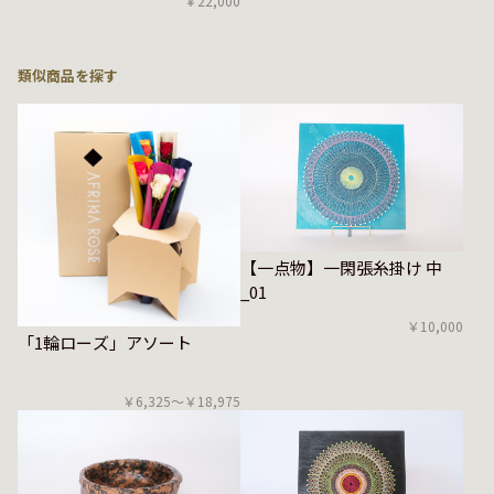
￥22,000
類似商品を探す
【一点物】一閑張糸掛け 中
_01
￥10,000
「1輪ローズ」アソート
￥6,325〜￥18,975