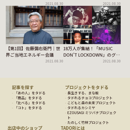
ルギーの話
イメート・グループ）
2021.08.30
2021.08.30
【第1回】佐藤彌右衛門｜世
18万人が集結！「MUSIC
界ご当地エネルギー会議
DON’T LOCKDOWN」のグラ
ンドフェス vol.1
2021.08.30
2021.08.30
記事を探す
プロジェクトをタドる
「
あの人
」をタドる
長生きする、まな板
「
商品
」をタドる
タドれるチョコプロジェクト
「
比べる
」をタドる
こどもと森の未来プロジェクト
「
コト
」をタドる
タドれるカシミヤ
EZOUSAGI ミツバチプロジェク
ト
たのしく竹林プロジェクト
出店中のショップ
TADORiとは