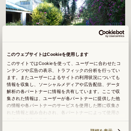
このウェブサイトはCookieを使用します
——所属されていた「トゥパマロス」と、その名の由来
このサイトではCookieを使って、ユーザーに合わせたコ
である「トゥパク・アマル」について簡潔にご説明いた
ンテンツや広告の表示、トラフィックの分析を行ってい
だけますか？

ます。またユーザーによるサイトの利用状況についても
情報を収集し、ソーシャルメディアや広告配信、データ
解析の各パートナーに情報を共有しています。ここで収
　トゥパク・アマルという人物は、先住民であるインカ
集された情報は、ユーザーが各パートナーに提供した他
帝国のリーダーで、スペイン植民者に対する抵抗運動を
の情報や各パートナーのサービスを使用した際に収集さ
はじめて、最後には殺害されてしまいました。そういっ
れた情報と組み合わされ、各パートナーによって使用さ
た経緯があり、インディオのスペインに対する「抵抗の
れることがあります。
シンボル」ともされています。

詳細を表示