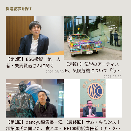
関連記事を探す
【第2回】ESG投資｜第一人
【速報!!】伝説のアーティス
者・夫馬賢治さんに聞く
ト、気候危機について「毎日
2021.08.30
考えてるよ」
2021.08.30
【第1回】dancyu編集長・江
【最終回】サム・キミンス｜
部拓弥氏に聞いた、食とエネ
RE100総括責任者（ザ・クラ