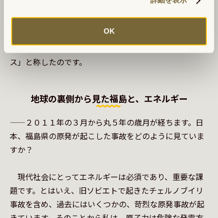
　我々はここウルグアイで、もう５０年近く前の今とは
OK
まったく異なる時代に、民族解放運動をはじめました。
その時にトゥパク・アマルに因み、運動を「トゥパマロ
ス」と称したのです。
地球の裏側から見た福島と、エネルギー
——２０１１年の３月から丸５年の歳月が経ちます。日
本、福島県の原発が起こした事故をどのように見ていま
すか？

　現代社会にとってエネルギーは必須であり、重要な課
題です。とはいえ、旧ソビエトで起きたチェルノブイリ
事故を含め、過去にはいくつかの、苛烈な原発事故が起
きています。そのことから私は、原子力は危険な発電方