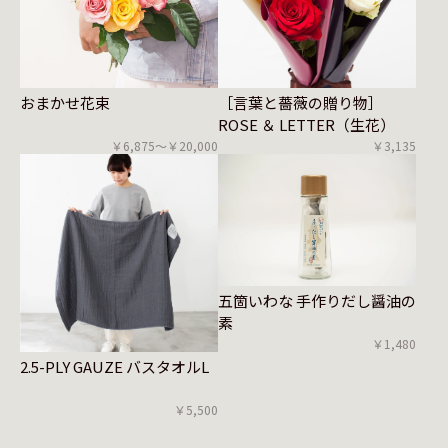
おまかせ花束
［言葉と薔薇の贈り物］
ROSE ＆ LETTER（生花）
￥6,875〜￥20,000
￥3,135
五箇いわな 手作りだし醤油の
素
￥1,480
2.5-PLY GAUZE バスタオルL
￥5,500