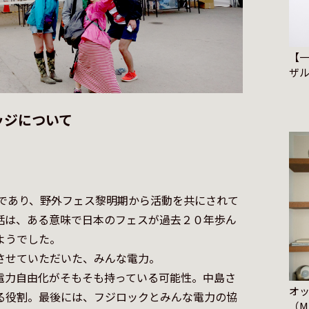
【
ザル
ッジについて
当であり、野外フェス黎明期から活動を共にされて
話は、ある意味で日本のフェスが過去２０年歩ん
うでした。

せていただいた、みんな電力。

電力自由化がそもそも持っている可能性。中島さ
オ
る役割。最後には、フジロックとみんな電力の協
（M