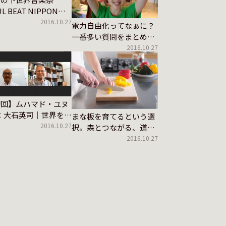
L BEAT NIPPON
つの祝祭の在
2016.10.27
電力自由化ってなぁに？
方について
一番多い質問をまとめま
した！
2016.10.27
初回】ムハマド・ユヌ
× 大石英司｜世界を治
まな板を育てるという選
具体策
2016.10.27
択。森とつながる、道具
の未来
2016.10.27