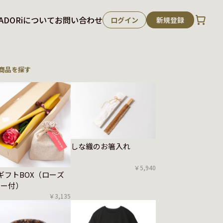
ADORiについて
お問い合わせ
ログイン
新規登録
商品を探す
しな織のお箸入れ
￥5,940
ギフトBOX（ローズ
ィー付）
￥3,135