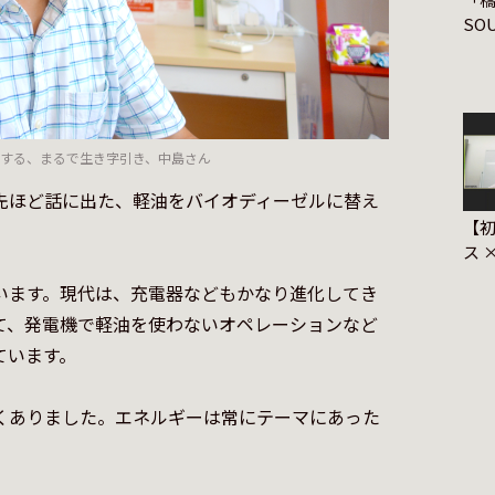
SOU
2016」 〜一
り
する、まるで生き字引き、中島さん
先ほど話に出た、軽油をバイオディーゼルに替え
【
ス 
す
います。現代は、充電器などもかなり進化してき
て、発電機で軽油を使わないオペレーションなど
います。

くありました。エネルギーは常にテーマにあった