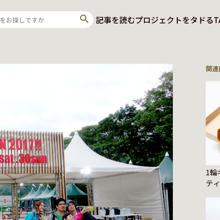
記事を読む
プロジェクトをタドる
T
関連
1輪
テ