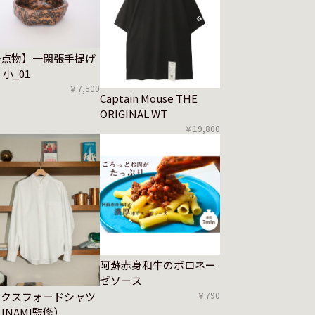
一点物】一閑張手提げ
 小_01
￥7,500
Captain Mouse THE
ORIGINAL WT
￥19,800
阿蘇赤身和牛のボロネー
ゼソース
￥790
ックスフォードシャツ
.INAMI監修）