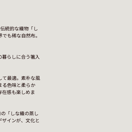
む伝統的な織物「し
界でも稀な自然布。
の暮らしに合う箸入
して最適。素朴な風
まる色味と柔らか
存在感も楽しめま
前の「しな織の蒸し
デザインが、文化と