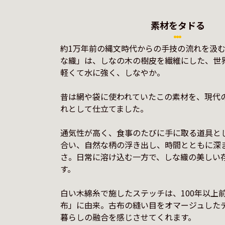
素材をタドる
約1万年前の縄文時代からの手技の流れを汲
な織」は、しなの木の樹皮を繊維にした、世
軽くて水に強く、しなやか。

昔は網や袋に使われていたこの素材を、現代
れとして仕立てました。

通気性が高く、食事のたびに手に取る道具と
合い、自然な柄の浮き出し、時間とともに深
さ。日常に溶け込む一方で、しな織の美しい
す。

白い木綿糸で施したステッチは、100年以上
布」に由来。古布の縫い目をオマージュした
暮らしの融合を感じさせてくれます。