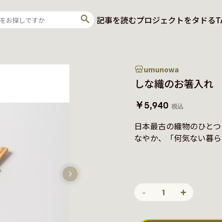
記事を読む
プロジェクトをタドる
T
umunowa
しな織のお箸入れ
￥5,940
税込
日本最古の織物のひとつ
なやか、「何気ない暮ら
-
+
1