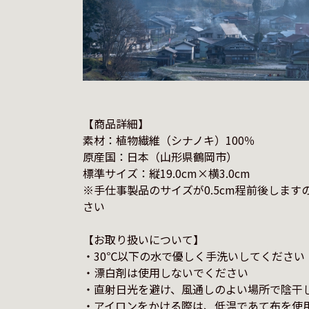
【商品詳細】

素材：植物繊維（シナノキ）100％

原産国：日本（山形県鶴岡市）

標準サイズ：縦19.0cm×横3.0cm

※手仕事製品のサイズが0.5cm程前後します
さい

【お取り扱いについて】

・30℃以下の水で優しく手洗いしてください

・漂白剤は使用しないでください

・直射日光を避け、風通しのよい場所で陰干し
・アイロンをかける際は、低温であて布を使用