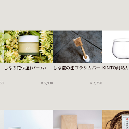
しなの花保湿(バーム)
しな織の歯ブラシカバー
KINTO耐熱
￥6,930
50
￥2,750