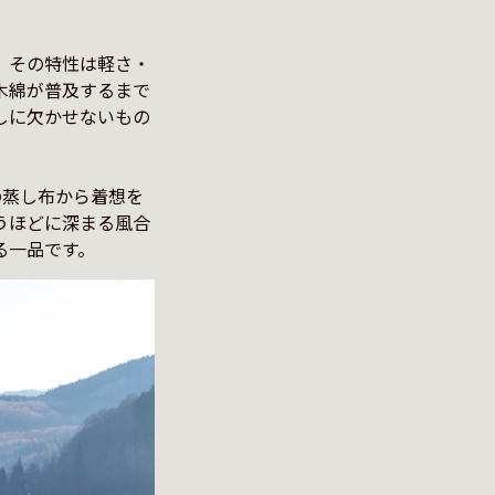
。その特性は軽さ・
木綿が普及するまで
しに欠かせないもの
の蒸し布から着想を
うほどに深まる風合
る一品です。