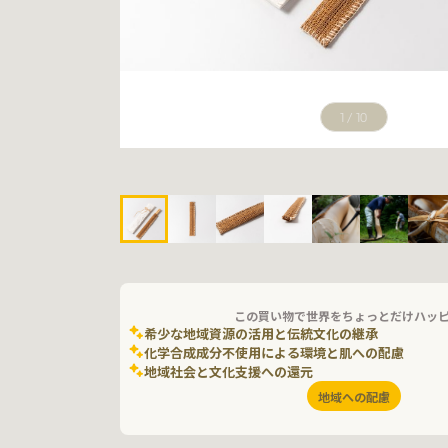
1
/
10
この買い物で世界をちょっとだけハッ
希少な地域資源の活用と伝統文化の継承
化学合成成分不使用による環境と肌への配慮
地域社会と文化支援への還元
地域への配慮