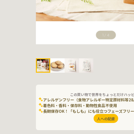
1
/
4
この買い物で世界をちょっとだけハッ
アレルゲンフリー（食物アレルギー特定原材料等28
着色料・香料・保存料・動物性食品不使用
長期保存OK！「もしも」にも役立つフェーズフリ
人への配慮