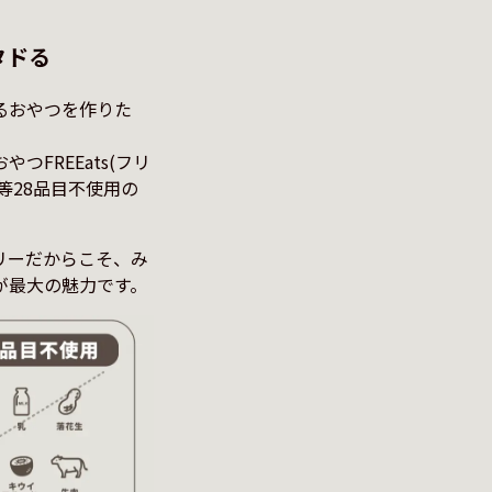
タドる
るおやつを作りた
FREEats(フリ
等28品目不使用の
リーだからこそ、み
が最大の魅力です。