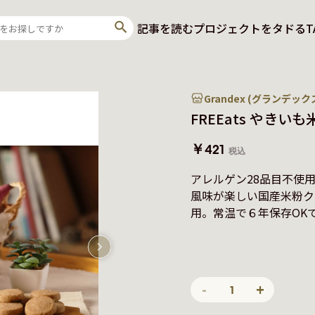
記事を読む
プロジェクトをタドる
T
Grandex (グランデック
FREEats やきい
￥421
税込
アレルゲン28品目不使
風味が楽しい国産米粉ク
-
+
1