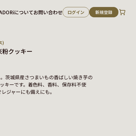
ADORiについて
お問い合わせ
ログイン
新規登録
ス)
も米粉クッキー
用。茨城県産さつまいもの香ばしい焼き芋の
ッキーです。着色料、香料、保存料不使