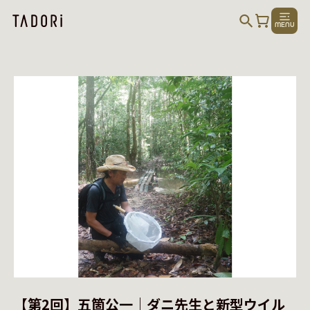
MENU
【第2回】五箇公一｜ダニ先生と新型ウイル