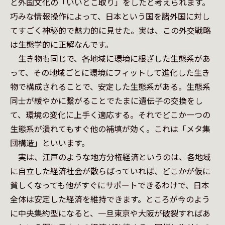
と外国文化の「いいとこ取り」をしたと考えられます。
巧みな情報操作によって、日本という国を諸外国に対し
てすごく神秘的で魅力的に見せた。実は、この外交戦略
は生態学的に正解なんです。

　生き物も同じで、各地域に環境に根ざした生態系があ
って、その地域ごとに環境にフィットして進化した生き
物で構成されることで、安定した生態系がある。生態系
同士が緩やかに繋がることでたまに遺伝子の交換をし
て、環境の変化に上手く適応する。それでどこか一つの
生態系が潰れてもすぐ他の補填が効く。これは「メタ集
団構造」といいます。

　実は、江戸のような地方分権経済というのは、各地域
に自立した経済社会が散らばっていれば、どこかが仮に
貧しくなっても他がすぐにサポートできるわけで、日本
全体は安定した経済を維持できます。ところが今のよう
に中央集約型になると、一旦東京や大阪が破裂すればあ