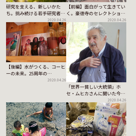
研究を支える、新しいかた
【前編】面白がって生きてい
ち。挑み続ける若手研究者た
く。豪徳寺のセレクトショッ
ちのリアル
プ「niente」をタドる
2020.04.26
2020.04.26
【後編】水がつくる、コーヒ
ーの未来。25周年の
SlowCoffeeをタドる
2020.04.26
「世界一貧しい大統領」ホ
セ・ムヒカさんに聞いた今、
世界、福島とエネルギー｜
2020.04.26
Vol.1