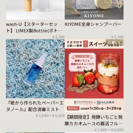
wash-U【スターターセッ
KIYOME全身シャンプーバー
ト】 LIMEX製Bottle(ボトル
のみ) +Refill(詰め替え用)2L
￥3,380
￥5,200
在庫なし
『紙から作られたペーパーエ
タノール』配合消毒ミスト
￥2,640〜￥6,600
【期間限定】発酵いちごと発
酵カカオムースの腸活フルー
ツパフェ
￥1,800〜￥3,600