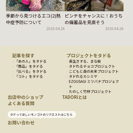
ピンチをチャンスに！おうち
季節から見つけるエコ(2)熱
の備蓄品を見直そう
中症予防について
2020.04.26
2020.04.26
記事を探す
プロジェクトをタドる
「
あの人
」をタドる
長生きする、まな板
「
商品
」をタドる
タドれるチョコプロジェクト
「
比べる
」をタドる
こどもと森の未来プロジェクト
「
コト
」をタドる
タドれるカシミヤ
EZOUSAGI ミツバチプロジェク
ト
たのしく竹林プロジェクト
出店中のショップ
TADORiとは
よくある質問
タドってほしいモノゴトのリクエストはこちら
お問い合わせ