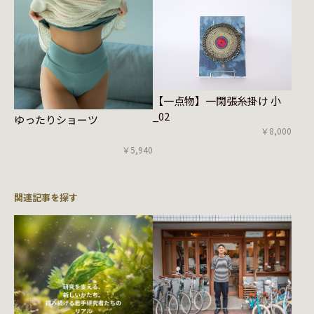
【一点物】一閑張糸掛け 小
_02
ゆったりショーツ
￥8,000
￥5,940
関連記事を探す