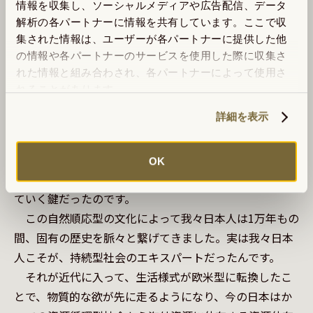
神様に多様性がある国は他にありません（笑）。それ
情報を収集し、ソーシャルメディアや広告配信、データ
は、自然の中の草木一つ一つに神を宿らせ、崇めていた
解析の各パートナーに情報を共有しています。ここで収
集された情報は、ユーザーが各パートナーに提供した他
からに他ならず、自然というものに深い畏敬の念を抱い
の情報や各パートナーのサービスを使用した際に収集さ
ていたからに他なりません。

れた情報と組み合わされ、各パートナーによって使用さ
　ここまで自然を愛し、畏れたのは、この国の自然があ
れることがあります。
まりに過酷で地震、津波、火山、台風といった自然災害
詳細を表示
があとを絶たず、自然に争（あらが）うこと自体が無理
だったから。だから自然に逆らわず、自然の流れに身を
任せて、順応的に生きていくというライフスタイルこそ
OK
が、この過酷な環境の狭い島国の中で持続的に生き続け
ていく鍵だったのです。

　この自然順応型の文化によって我々日本人は1万年もの
間、固有の歴史を脈々と繋げてきました。実は我々日本
人こそが、持続型社会のエキスパートだったんです。

　それが近代に入って、生活様式が欧米型に転換したこ
とで、物質的な欲が先に走るようになり、今の日本はか