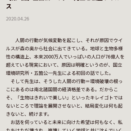
ス
2020.04.26
　　人間の行動が気候変動を起こし、それが原因でウイ
ルスが森の奥から社会に出てきている。地球と生物多様
性の構造上、本来2000万人でいっぱいの人口が76億人を
超えている現実において、原因は明確というのが、国立
環境研究所・五箇公一先生による初回の話でした。

　そして先生は、そうした人間の行動＝環境破壊の根っ
こにあるのは南北諸国間の経済格差である。だからこ
そ、「生物はきれいで美しい」といったキレイゴトでは
ないところで理論を展開させないと、結局変化は何も起
きないと、続けます。

　お話を伺っていると未来に向けた希望は何もなく、私
たちはただ壊され、崩壊していく地球と共に沈んでいく