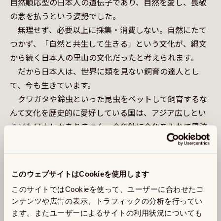
自然順応型の日本人の遺伝子であり、自然を愛し、畏敬
の念を払うという姿勢でした。

　無理せず、必要以上に採集・消費しない。自然にたて
つかず、「自然と共生して生きる」という文化が、縄文
から続く日本人の里山の文化だったと考えられます。

　だから日本人は、世界に類を見ない飼育の達人とし
て、今も生きています。

　クワガタや鈴虫といった昆虫をペットして飼育するな
んて文化を歴史的に愛好している国は、アジア広しとい
えども日本しかありません。金魚鉢に金魚を入れて風流
を楽しみ、しまいには盆栽という形で木々すらも愛玩植
物として身近においておく。これらの飼育芸は全て自然
と生物を愛してやまない日本人の性（さが）を表してい
このウェブサイトはCookieを使用します
ます。

このサイトではCookieを使って、ユーザーに合わせたコ
　自然を愛し、自然を敬っていた証拠に、この国には八
ンテンツや広告の表示、トラフィックの分析を行ってい
百万（ヤオヨロズ）も神さまがいるわけです。こんなに
ます。またユーザーによるサイトの利用状況についても