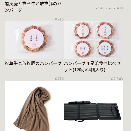
蝦夷鹿と牧草牛と放牧豚のハ
￥540〜￥32,400
ンバーグ
￥716
牧草牛と放牧豚のハンバーグ
ハンバーグ４兄弟食べ比べセ
ット(120g×4個入り)
￥716
￥2,843