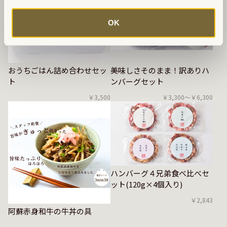
OK
おうちごはん詰め合わせセッ
美味しさそのまま！訳ありハ
ト
ンバーグセット
￥3,500
￥3,300〜￥6,300
ハンバーグ４兄弟食べ比べセ
ット(120g×4個入り)
￥2,843
阿蘇赤身和牛の牛丼の具