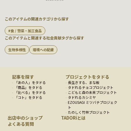
このアイテムの関連カテゴリから探す
食 / 惣菜・加工食品
このアイテムと関連する社会貢献タグから探す
生物多様性
環境への配慮
記事を探す
プロジェクトをタドる
「
あの人
」をタドる
長生きする、まな板
「
商品
」をタドる
タドれるチョコプロジェクト
「
比べる
」をタドる
こどもと森の未来プロジェクト
「
コト
」をタドる
タドれるカシミヤ
EZOUSAGI ミツバチプロジェク
ト
たのしく竹林プロジェクト
出店中のショップ
TADORiとは
よくある質問